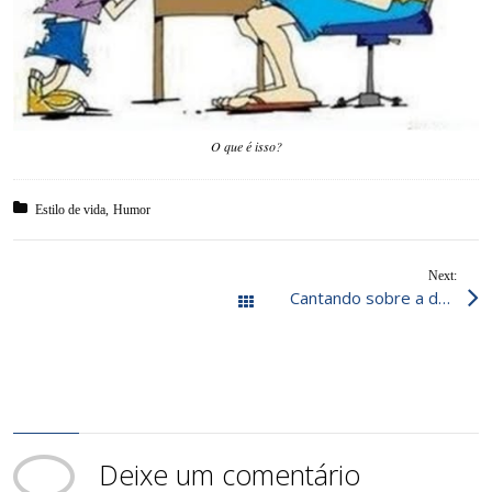
O que é isso?
Posted in:
Estilo de vida
Humor
Next:
Cantando sobre a dor da perda. Gilberto/Preta Gil.
Todos os posts
Deixe um comentário