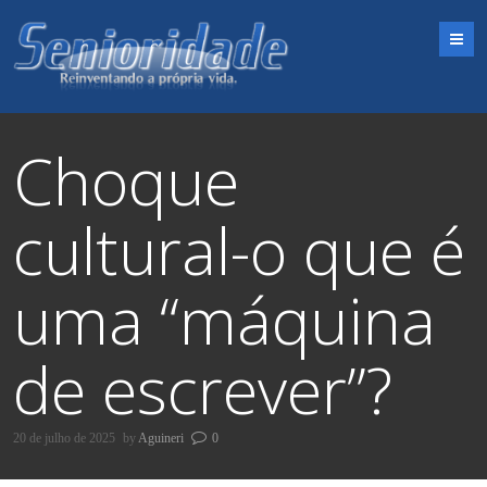
M
Choque
cultural-o que é
uma “máquina
de escrever”?
20 de julho de 2025
by
Aguineri
0